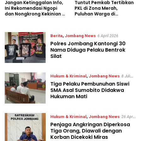
Jangan Ketinggalan Info,
Tuntut Pemkab Tertibkan
Ini Rekomendasi Ngopi
PKL di Zona Merah,
dan Nongkrong Kekinian di
Puluhan Warga di
Jombang
Jombang Gelar Demo
Berita
,
Jombang News
6 April 2026
Polres Jombang Kantongi 30
Nama Diduga Pelaku Bentrok
Silat
Hukum & Kriminal
,
Jombang News
8 Juli
Tiga Pelaku Pembunuhan Siswi
2025
SMA Asal Sumobito Didakwa
Hukuman Mati
Hukum & Kriminal
,
Jombang News
26 April
Penjaga Angkringan Diperkosa
2025
Tiga Orang, Diawali dengan
Korban Dicekoki Miras