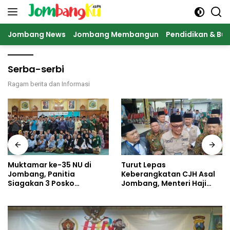
Langsung
ke
konten
Jombang News
Jombang Membangun
Pendidikan & Bu
Serba-serbi
Ragam berita dan Informasi
Turut Lepas
CJH Kloter 60-61 Asal
Keberangkatan CJH Asal
Jombang
Jombang, Menteri Haji
Diberangkatkan, Diminta
dan Umrah Mewanti-
Jaga Kesehatan di Cuaca
wanti Soal Jalur Ilegal
Ekstrem