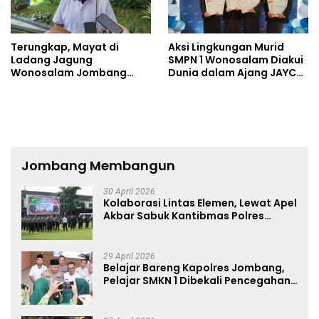
Terungkap, Mayat di
Aksi Lingkungan Murid
Ladang Jagung
SMPN 1 Wonosalam Diakui
Wonosalam Jombang
Dunia dalam Ajang JAYCA
Ditemukan Luka Tak Wajar
2026
Jombang Membangun
30 April 2026
Kolaborasi Lintas Elemen, Lewat Apel
Akbar Sabuk Kantibmas Polres
Jombang Ajak Jaga Kondusifitas
29 April 2026
Belajar Bareng Kapolres Jombang,
Pelajar SMKN 1 Dibekali Pencegahan
Kenakalan Remaja dan Simulasi
Wawancara Jurnalistik