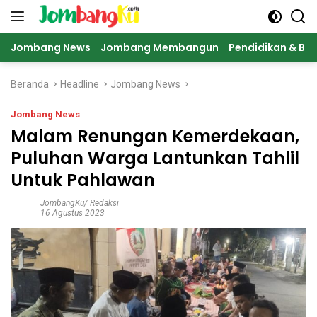
Langsung
ke
konten
Jombang News
Jombang Membangun
Pendidikan & Bu
Beranda
Headline
Jombang News
Jombang News
Malam Renungan Kemerdekaan,
Puluhan Warga Lantunkan Tahlil
Untuk Pahlawan
JombangKu/ Redaksi
16 Agustus 2023