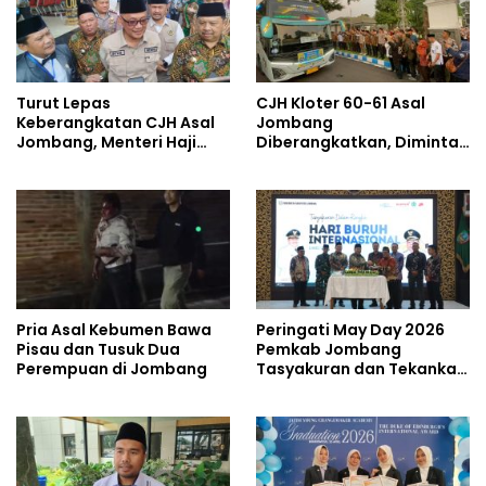
Turut Lepas
CJH Kloter 60-61 Asal
Keberangkatan CJH Asal
Jombang
Jombang, Menteri Haji
Diberangkatkan, Diminta
dan Umrah Mewanti-
Jaga Kesehatan di Cuaca
wanti Soal Jalur Ilegal
Ekstrem
Pria Asal Kebumen Bawa
Peringati May Day 2026
Pisau dan Tusuk Dua
Pemkab Jombang
Perempuan di Jombang
Tasyakuran dan Tekankan
Soal Kesejahteraan
Pekerja