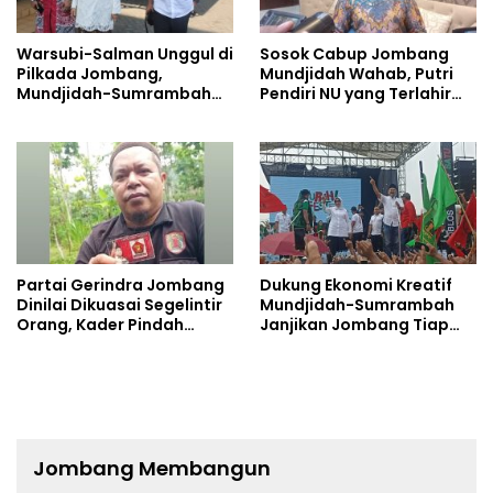
Warsubi-Salman Unggul di
Sosok Cabup Jombang
Pilkada Jombang,
Mundjidah Wahab, Putri
Mundjidah-Sumrambah
Pendiri NU yang Terlahir
Beri Selamat
Sebagai Pemimpin
Partai Gerindra Jombang
Dukung Ekonomi Kreatif
Dinilai Dikuasai Segelintir
Mundjidah-Sumrambah
Orang, Kader Pindah
Janjikan Jombang Tiap
Dukung Mundjidah-
Tahun Ada Konser Musik
Sumrambah
Jombang Membangun