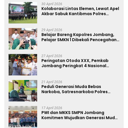
30 April 2026
Kolaborasi Lintas Elemen, Lewat Apel
Akbar Sabuk Kantibmas Polres
Jombang Ajak Jaga Kondusifitas
29 April 2026
Belajar Bareng Kapolres Jombang,
Pelajar SMKN 1 Dibekali Pencegahan
Kenakalan Remaja dan Simulasi
Wawancara Jurnalistik
27 April 2026
Peringatan Otoda XXX, Pemkab
Jombang Peringkat 4 Nasional
Terbaik Hasil EPPD
21 April 2026
Peduli Generasi Muda Bebas
Narkoba, Satresnarkoba Polres
Jombang Blusukan ke Madrasah
17 April 2026
PWI dan MKKS SMPN Jombang
Komitmen Wujudkan Generasi Muda
Anti Hoaks Lewat Edukasi Jurnalistik