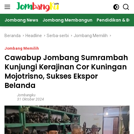
Langsung
ke
konten
Jombang News
Jombang Membangun
Pendidikan & Bu
Beranda
Headline
Serba-serbi
Jombang Memilih
Jombang Memilih
Cawabup Jombang Sumrambah
Kunjungi Kerajinan Cor Kuningan
Mojotrisno, Sukses Ekspor
Belanda
Jombangku
31 Oktober 2024