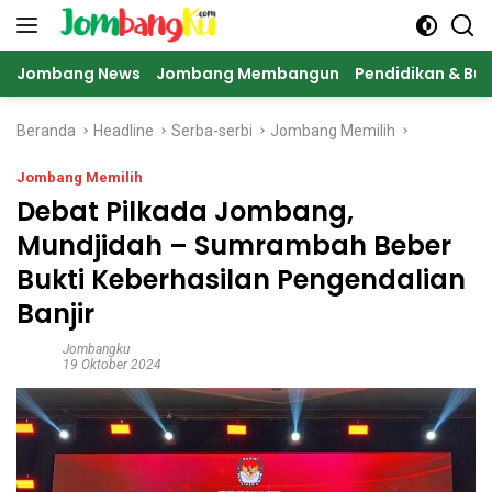
Langsung
ke
konten
Jombang News
Jombang Membangun
Pendidikan & Bu
Beranda
Headline
Serba-serbi
Jombang Memilih
Jombang Memilih
Debat Pilkada Jombang,
Mundjidah – Sumrambah Beber
Bukti Keberhasilan Pengendalian
Banjir
Jombangku
19 Oktober 2024