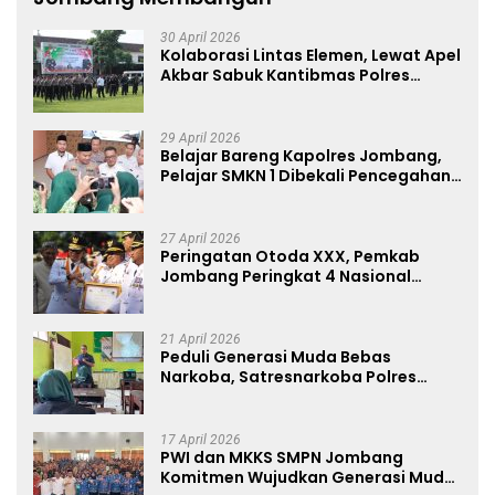
30 April 2026
Kolaborasi Lintas Elemen, Lewat Apel
Akbar Sabuk Kantibmas Polres
Jombang Ajak Jaga Kondusifitas
29 April 2026
Belajar Bareng Kapolres Jombang,
Pelajar SMKN 1 Dibekali Pencegahan
Kenakalan Remaja dan Simulasi
Wawancara Jurnalistik
27 April 2026
Peringatan Otoda XXX, Pemkab
Jombang Peringkat 4 Nasional
Terbaik Hasil EPPD
21 April 2026
Peduli Generasi Muda Bebas
Narkoba, Satresnarkoba Polres
Jombang Blusukan ke Madrasah
17 April 2026
PWI dan MKKS SMPN Jombang
Komitmen Wujudkan Generasi Muda