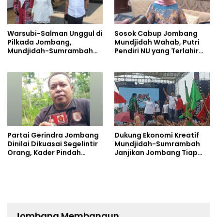
Warsubi-Salman Unggul di
Sosok Cabup Jombang
Pilkada Jombang,
Mundjidah Wahab, Putri
Mundjidah-Sumrambah
Pendiri NU yang Terlahir
Beri Selamat
Sebagai Pemimpin
Partai Gerindra Jombang
Dukung Ekonomi Kreatif
Dinilai Dikuasai Segelintir
Mundjidah-Sumrambah
Orang, Kader Pindah
Janjikan Jombang Tiap
Dukung Mundjidah-
Tahun Ada Konser Musik
Sumrambah
Jombang Membangun