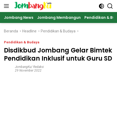
Langsung
ke
konten
Jombang News
Jombang Membangun
Pendidikan & Bu
Beranda
Headline
Pendidikan & Budaya
Pendidikan & Budaya
Disdikbud Jombang Gelar Bimtek
Pendidikan Inklusif untuk Guru SD
JombangKu/ Redaksi
29 November 2022