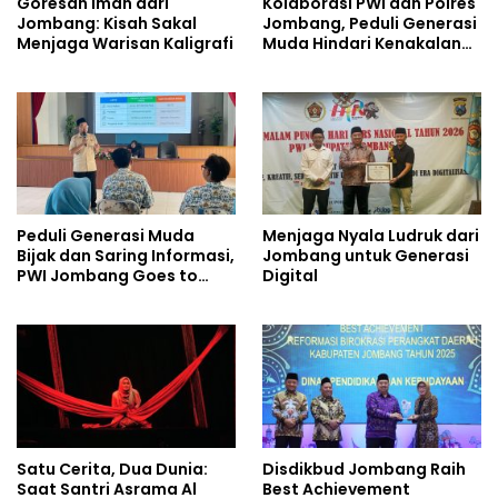
Goresan Iman dari
Kolaborasi PWI dan Polres
Jombang: Kisah Sakal
Jombang, Peduli Generasi
Menjaga Warisan Kaligrafi
Muda Hindari Kenakalan
Remaja
Peduli Generasi Muda
Menjaga Nyala Ludruk dari
Bijak dan Saring Informasi,
Jombang untuk Generasi
PWI Jombang Goes to
Digital
School
Satu Cerita, Dua Dunia:
Disdikbud Jombang Raih
Saat Santri Asrama Al
Best Achievement