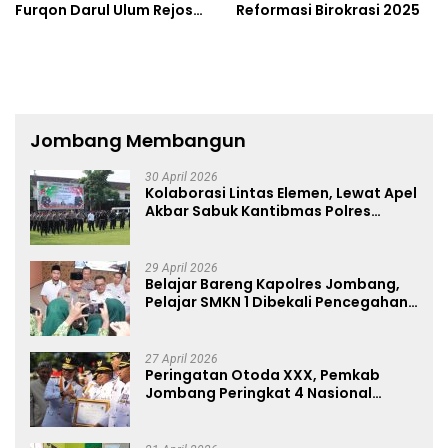
Furqon Darul Ulum Rejoso
Reformasi Birokrasi 2025
Pentaskan “Iswara”
Jombang Membangun
30 April 2026
Kolaborasi Lintas Elemen, Lewat Apel
Akbar Sabuk Kantibmas Polres
Jombang Ajak Jaga Kondusifitas
29 April 2026
Belajar Bareng Kapolres Jombang,
Pelajar SMKN 1 Dibekali Pencegahan
Kenakalan Remaja dan Simulasi
Wawancara Jurnalistik
27 April 2026
Peringatan Otoda XXX, Pemkab
Jombang Peringkat 4 Nasional
Terbaik Hasil EPPD