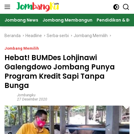
Langsung
ke
konten
Jombang News
Jombang Membangun
Pendidikan & Bu
Beranda
Headline
Serba-serbi
Jombang Memilih
Jombang Memilih
Hebat! BUMDes Lohjinawi
Galengdowo Jombang Punya
Program Kredit Sapi Tanpa
Bunga
Jombangku
27 Desember 2020