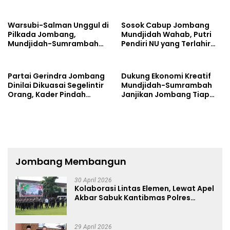
2025
Warsubi-Salman Unggul di
Sosok Cabup Jombang
Pilkada Jombang,
Mundjidah Wahab, Putri
Mundjidah-Sumrambah
Pendiri NU yang Terlahir
Beri Selamat
Sebagai Pemimpin
Partai Gerindra Jombang
Dukung Ekonomi Kreatif
Dinilai Dikuasai Segelintir
Mundjidah-Sumrambah
Orang, Kader Pindah
Janjikan Jombang Tiap
Dukung Mundjidah-
Tahun Ada Konser Musik
Sumrambah
Jombang Membangun
30 April 2026
Kolaborasi Lintas Elemen, Lewat Apel
Akbar Sabuk Kantibmas Polres
Jombang Ajak Jaga Kondusifitas
29 April 2026