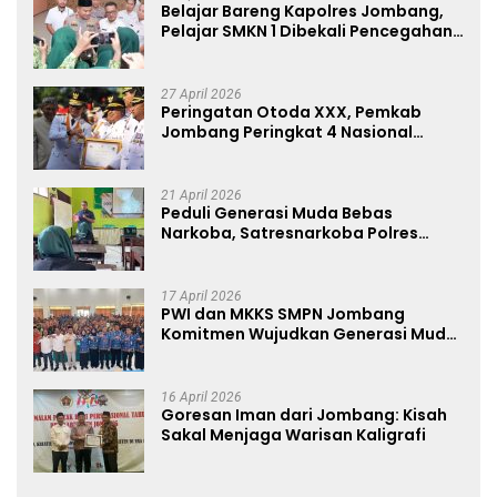
Belajar Bareng Kapolres Jombang,
Pelajar SMKN 1 Dibekali Pencegahan
Kenakalan Remaja dan Simulasi
Wawancara Jurnalistik
27 April 2026
Peringatan Otoda XXX, Pemkab
Jombang Peringkat 4 Nasional
Terbaik Hasil EPPD
21 April 2026
Peduli Generasi Muda Bebas
Narkoba, Satresnarkoba Polres
Jombang Blusukan ke Madrasah
17 April 2026
PWI dan MKKS SMPN Jombang
Komitmen Wujudkan Generasi Muda
Anti Hoaks Lewat Edukasi Jurnalistik
16 April 2026
Goresan Iman dari Jombang: Kisah
Sakal Menjaga Warisan Kaligrafi