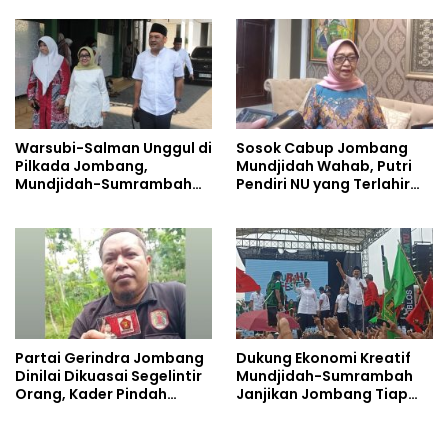
Warsubi-Salman Unggul di
Sosok Cabup Jombang
Pilkada Jombang,
Mundjidah Wahab, Putri
Mundjidah-Sumrambah
Pendiri NU yang Terlahir
Beri Selamat
Sebagai Pemimpin
Partai Gerindra Jombang
Dukung Ekonomi Kreatif
Dinilai Dikuasai Segelintir
Mundjidah-Sumrambah
Orang, Kader Pindah
Janjikan Jombang Tiap
Dukung Mundjidah-
Tahun Ada Konser Musik
Sumrambah