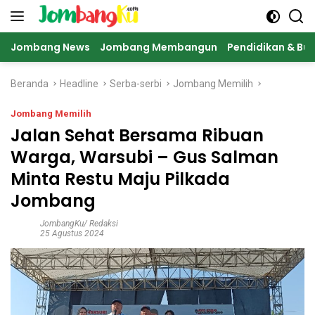
Langsung
ke
konten
Jombang News
Jombang Membangun
Pendidikan & Bu
Beranda
Headline
Serba-serbi
Jombang Memilih
Jombang Memilih
Jalan Sehat Bersama Ribuan
Warga, Warsubi – Gus Salman
Minta Restu Maju Pilkada
Jombang
JombangKu/ Redaksi
25 Agustus 2024