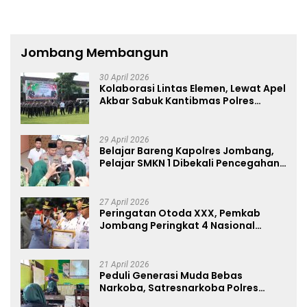
Jombang Membangun
30 April 2026
Kolaborasi Lintas Elemen, Lewat Apel
Akbar Sabuk Kantibmas Polres
Jombang Ajak Jaga Kondusifitas
29 April 2026
Belajar Bareng Kapolres Jombang,
Pelajar SMKN 1 Dibekali Pencegahan
Kenakalan Remaja dan Simulasi
Wawancara Jurnalistik
27 April 2026
Peringatan Otoda XXX, Pemkab
Jombang Peringkat 4 Nasional
Terbaik Hasil EPPD
21 April 2026
Peduli Generasi Muda Bebas
Narkoba, Satresnarkoba Polres
Jombang Blusukan ke Madrasah