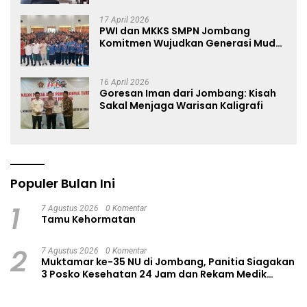
17 April 2026
PWI dan MKKS SMPN Jombang
Komitmen Wujudkan Generasi Muda
Anti Hoaks Lewat Edukasi Jurnalistik
16 April 2026
Goresan Iman dari Jombang: Kisah
Sakal Menjaga Warisan Kaligrafi
Populer Bulan Ini
1
7 Agustus 2026
0 Komentar
Tamu Kehormatan
2
7 Agustus 2026
0 Komentar
Muktamar ke-35 NU di Jombang, Panitia Siagakan
3 Posko Kesehatan 24 Jam dan Rekam Medik
Digital