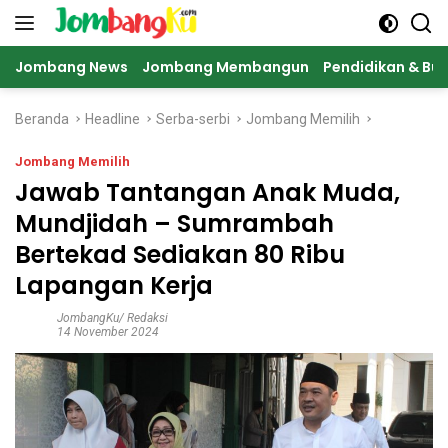
Langsung
ke
konten
Jombang News
Jombang Membangun
Pendidikan & Bu
Beranda
Headline
Serba-serbi
Jombang Memilih
Jombang Memilih
Jawab Tantangan Anak Muda,
Mundjidah – Sumrambah
Bertekad Sediakan 80 Ribu
Lapangan Kerja
JombangKu/ Redaksi
14 November 2024