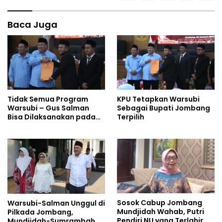
Baca Juga
Tidak Semua Program
KPU Tetapkan Warsubi
Warsubi – Gus Salman
Sebagai Bupati Jombang
Bisa Dilaksanakan pada
Terpilih
2025
Sosok Cabup Jombang
Warsubi-Salman Unggul di
Mundjidah Wahab, Putri
Pilkada Jombang,
Pendiri NU yang Terlahir
Mundjidah-Sumrambah