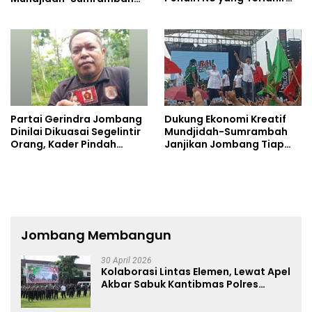
Sebagai Pemimpin
Beri Selamat
Partai Gerindra Jombang
Dukung Ekonomi Kreatif
Dinilai Dikuasai Segelintir
Mundjidah-Sumrambah
Orang, Kader Pindah
Janjikan Jombang Tiap
Dukung Mundjidah-
Tahun Ada Konser Musik
Sumrambah
Jombang Membangun
30 April 2026
Kolaborasi Lintas Elemen, Lewat Apel
Akbar Sabuk Kantibmas Polres
Jombang Ajak Jaga Kondusifitas