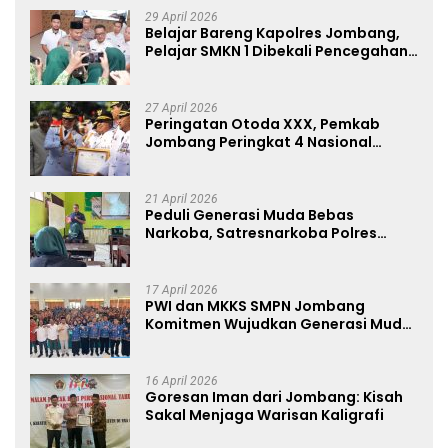
29 April 2026
Belajar Bareng Kapolres Jombang,
Pelajar SMKN 1 Dibekali Pencegahan
Kenakalan Remaja dan Simulasi
Wawancara Jurnalistik
27 April 2026
Peringatan Otoda XXX, Pemkab
Jombang Peringkat 4 Nasional
Terbaik Hasil EPPD
21 April 2026
Peduli Generasi Muda Bebas
Narkoba, Satresnarkoba Polres
Jombang Blusukan ke Madrasah
17 April 2026
PWI dan MKKS SMPN Jombang
Komitmen Wujudkan Generasi Muda
Anti Hoaks Lewat Edukasi Jurnalistik
16 April 2026
Goresan Iman dari Jombang: Kisah
Sakal Menjaga Warisan Kaligrafi