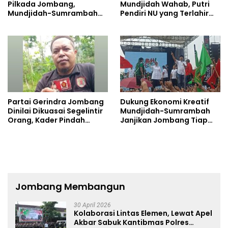
Pilkada Jombang,
Mundjidah Wahab, Putri
Mundjidah-Sumrambah
Pendiri NU yang Terlahir
Beri Selamat
Sebagai Pemimpin
Partai Gerindra Jombang
Dukung Ekonomi Kreatif
Dinilai Dikuasai Segelintir
Mundjidah-Sumrambah
Orang, Kader Pindah
Janjikan Jombang Tiap
Dukung Mundjidah-
Tahun Ada Konser Musik
Sumrambah
Jombang Membangun
30 April 2026
Kolaborasi Lintas Elemen, Lewat Apel
Akbar Sabuk Kantibmas Polres