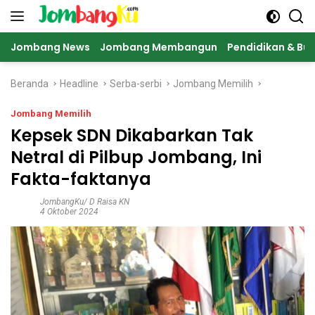
Langsung
ke
konten
Jombang News
Jombang Membangun
Pendidikan & Bu
Beranda
Headline
Serba-serbi
Jombang Memilih
Jombang Memilih
Kepsek SDN Dikabarkan Tak
Netral di Pilbup Jombang, Ini
Fakta-faktanya
JombangKu/ D Raisa KN
4 Oktober 2024