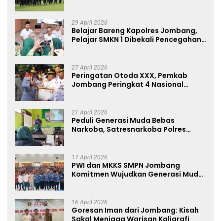
Jombang Ajak Jaga Kondusifitas
29 April 2026
Belajar Bareng Kapolres Jombang,
Pelajar SMKN 1 Dibekali Pencegahan
Kenakalan Remaja dan Simulasi
Wawancara Jurnalistik
27 April 2026
Peringatan Otoda XXX, Pemkab
Jombang Peringkat 4 Nasional
Terbaik Hasil EPPD
21 April 2026
Peduli Generasi Muda Bebas
Narkoba, Satresnarkoba Polres
Jombang Blusukan ke Madrasah
17 April 2026
PWI dan MKKS SMPN Jombang
Komitmen Wujudkan Generasi Muda
Anti Hoaks Lewat Edukasi Jurnalistik
16 April 2026
Goresan Iman dari Jombang: Kisah
Sakal Menjaga Warisan Kaligrafi