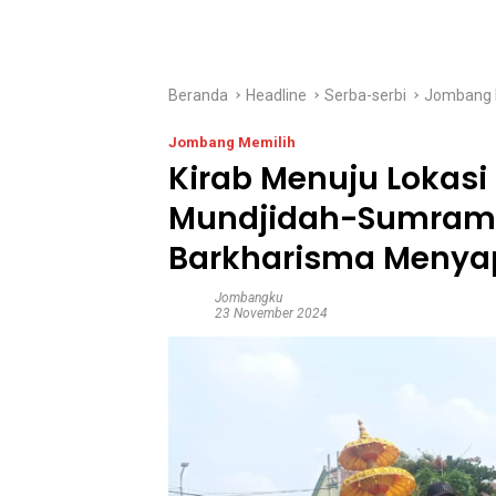
Beranda
Headline
Serba-serbi
Jombang 
Jombang Memilih
Kirab Menuju Lokas
Mundjidah-Sumram
Barkharisma Meny
Jombangku
23 November 2024