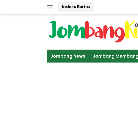
Langsung
Indeks Berita
ke
konten
Jombang News
Jombang Memban