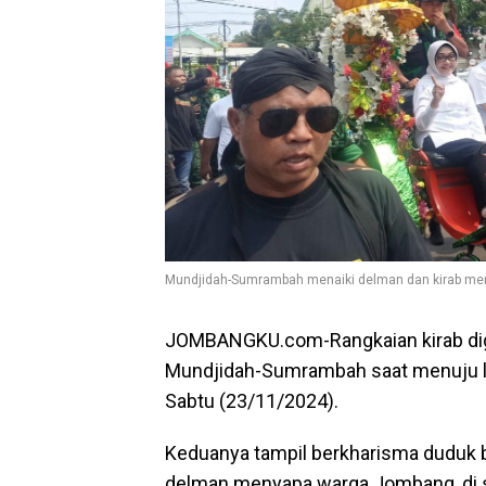
Mundjidah-Sumrambah menaiki delman dan kirab men
JOMBANGKU.com-Rangkaian kirab dig
Mundjidah-Sumrambah saat menuju lo
Sabtu (23/11/2024).
Keduanya tampil berkharisma duduk
delman menyapa warga Jombang, di se