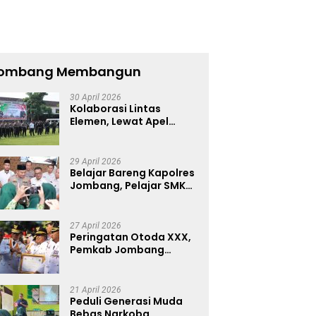
ombang Membangun
30 April 2026
Kolaborasi Lintas
Elemen, Lewat Apel
Akbar Sabuk Kantibmas
Polres Jombang Ajak
Jaga Kondusifitas
29 April 2026
Belajar Bareng Kapolres
Jombang, Pelajar SMKN
1 Dibekali Pencegahan
Kenakalan Remaja dan
Simulasi Wawancara
27 April 2026
Jurnalistik
Peringatan Otoda XXX,
Pemkab Jombang
Peringkat 4 Nasional
Terbaik Hasil EPPD
21 April 2026
Peduli Generasi Muda
Bebas Narkoba,