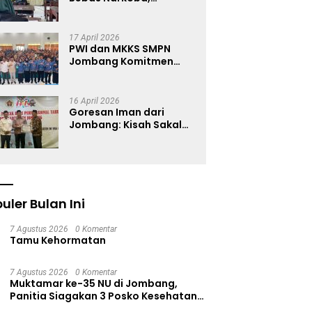
Satresnarkoba Polres
Jombang Blusukan ke
Madrasah
17 April 2026
PWI dan MKKS SMPN
Jombang Komitmen
Wujudkan Generasi
Muda Anti Hoaks Lewat
Edukasi Jurnalistik
16 April 2026
Goresan Iman dari
Jombang: Kisah Sakal
Menjaga Warisan
Kaligrafi
uler Bulan Ini
7 Agustus 2026
0 Komentar
Tamu Kehormatan
7 Agustus 2026
0 Komentar
Muktamar ke-35 NU di Jombang,
Panitia Siagakan 3 Posko Kesehatan
24 Jam dan Rekam Medik Digital