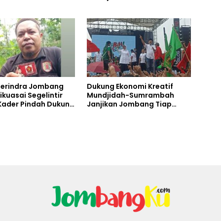
Selamat
Gerindra Jombang
Dukung Ekonomi Kreatif
Dikuasai Segelintir
Mundjidah-Sumrambah
Kader Pindah Dukung
Janjikan Jombang Tiap
dah-Sumrambah
Tahun Ada Konser Musik