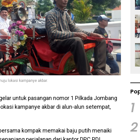
uju lokasi kampanye akbar.
Pop
elar untuk pasangan nomor 1 Pilkada Jombang
1
kasi kampanye akbar di alun-alun setempat,
2
 bersama kompak memakai baju putih menaiki
panjang perjalanan dari kantor DPC PDI