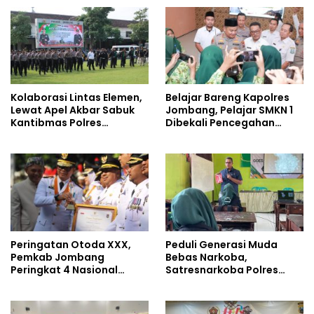
Kolaborasi Lintas Elemen,
Belajar Bareng Kapolres
Lewat Apel Akbar Sabuk
Jombang, Pelajar SMKN 1
Kantibmas Polres
Dibekali Pencegahan
Jombang Ajak Jaga
Kenakalan Remaja dan
Kondusifitas
Simulasi Wawancara
Jurnalistik
Peringatan Otoda XXX,
Peduli Generasi Muda
Pemkab Jombang
Bebas Narkoba,
Peringkat 4 Nasional
Satresnarkoba Polres
Terbaik Hasil EPPD
Jombang Blusukan ke
Madrasah