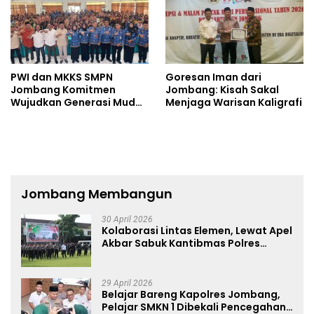
PWI dan MKKS SMPN
Goresan Iman dari
Jombang Komitmen
Jombang: Kisah Sakal
Wujudkan Generasi Muda
Menjaga Warisan Kaligrafi
Anti Hoaks Lewat Edukasi
Jurnalistik
Jombang Membangun
30 April 2026
Kolaborasi Lintas Elemen, Lewat Apel
Akbar Sabuk Kantibmas Polres
Jombang Ajak Jaga Kondusifitas
29 April 2026
Belajar Bareng Kapolres Jombang,
Pelajar SMKN 1 Dibekali Pencegahan