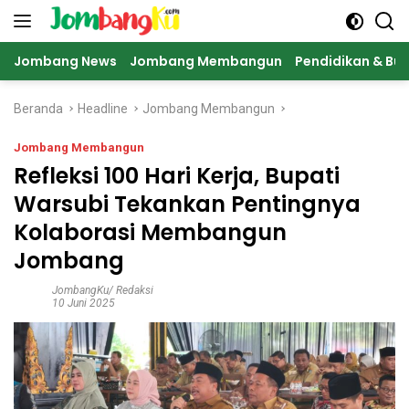
Langsung
ke
konten
Jombang News
Jombang Membangun
Pendidikan & Bu
Beranda
Headline
Jombang Membangun
Jombang Membangun
Refleksi 100 Hari Kerja, Bupati
Warsubi Tekankan Pentingnya
Kolaborasi Membangun
Jombang
JombangKu/ Redaksi
10 Juni 2025