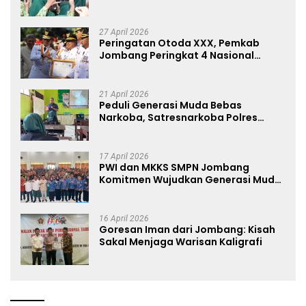
Kenakalan Remaja dan Simulasi
Wawancara Jurnalistik
27 April 2026
Peringatan Otoda XXX, Pemkab
Jombang Peringkat 4 Nasional
Terbaik Hasil EPPD
21 April 2026
Peduli Generasi Muda Bebas
Narkoba, Satresnarkoba Polres
Jombang Blusukan ke Madrasah
17 April 2026
PWI dan MKKS SMPN Jombang
Komitmen Wujudkan Generasi Muda
Anti Hoaks Lewat Edukasi Jurnalistik
16 April 2026
Goresan Iman dari Jombang: Kisah
Sakal Menjaga Warisan Kaligrafi