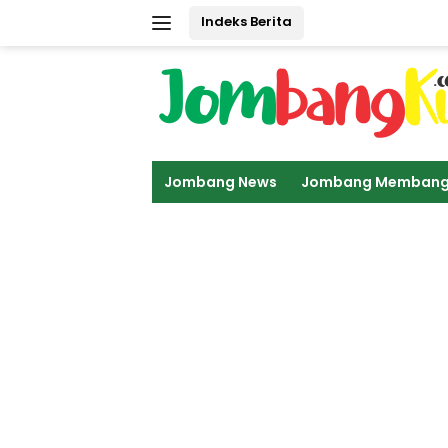
Langsung
Indeks Berita
ke
konten
Jombang News
Jombang Memban