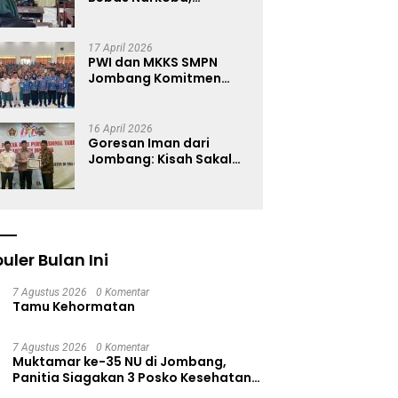
Satresnarkoba Polres
Jombang Blusukan ke
Madrasah
17 April 2026
PWI dan MKKS SMPN
Jombang Komitmen
Wujudkan Generasi
Muda Anti Hoaks Lewat
Edukasi Jurnalistik
16 April 2026
Goresan Iman dari
Jombang: Kisah Sakal
Menjaga Warisan
Kaligrafi
uler Bulan Ini
7 Agustus 2026
0 Komentar
Tamu Kehormatan
7 Agustus 2026
0 Komentar
Muktamar ke-35 NU di Jombang,
Panitia Siagakan 3 Posko Kesehatan
24 Jam dan Rekam Medik Digital