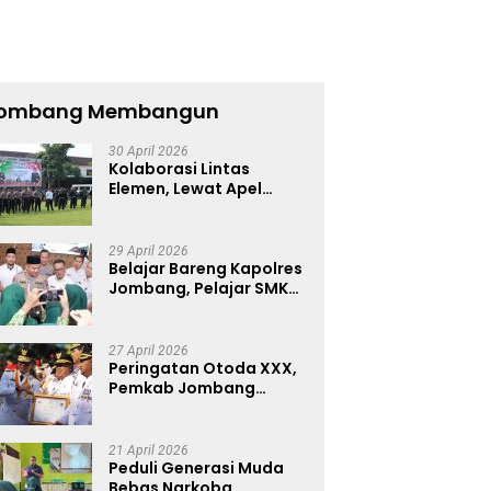
ombang Membangun
30 April 2026
Kolaborasi Lintas
Elemen, Lewat Apel
Akbar Sabuk Kantibmas
Polres Jombang Ajak
Jaga Kondusifitas
29 April 2026
Belajar Bareng Kapolres
Jombang, Pelajar SMKN
1 Dibekali Pencegahan
Kenakalan Remaja dan
Simulasi Wawancara
27 April 2026
Jurnalistik
Peringatan Otoda XXX,
Pemkab Jombang
Peringkat 4 Nasional
Terbaik Hasil EPPD
21 April 2026
Peduli Generasi Muda
Bebas Narkoba,