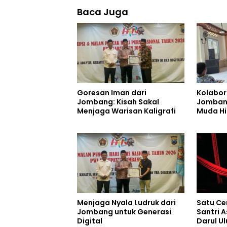
Baca Juga
Goresan Iman dari
Kolabor
Jombang: Kisah Sakal
Jombang
Menjaga Warisan Kaligrafi
Muda Hi
Remaja
Menjaga Nyala Ludruk dari
Satu Ce
Jombang untuk Generasi
Santri 
Digital
Darul U