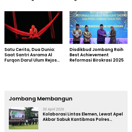
School
Satu Cerita, Dua Dunia:
Disdikbud Jombang Raih
Saat Santri Asrama Al
Best Achievement
Furqon Darul Ulum Rejoso
Reformasi Birokrasi 2025
Pentaskan “Iswara”
Jombang Membangun
30 April 2026
Kolaborasi Lintas Elemen, Lewat Apel
Akbar Sabuk Kantibmas Polres
Jombang Ajak Jaga Kondusifitas