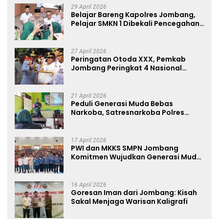
29 April 2026
Belajar Bareng Kapolres Jombang,
Pelajar SMKN 1 Dibekali Pencegahan
Kenakalan Remaja dan Simulasi
Wawancara Jurnalistik
27 April 2026
Peringatan Otoda XXX, Pemkab
Jombang Peringkat 4 Nasional
Terbaik Hasil EPPD
21 April 2026
Peduli Generasi Muda Bebas
Narkoba, Satresnarkoba Polres
Jombang Blusukan ke Madrasah
17 April 2026
PWI dan MKKS SMPN Jombang
Komitmen Wujudkan Generasi Muda
Anti Hoaks Lewat Edukasi Jurnalistik
16 April 2026
Goresan Iman dari Jombang: Kisah
Sakal Menjaga Warisan Kaligrafi