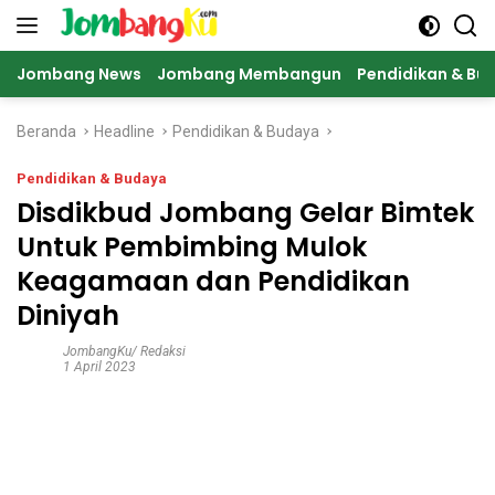
Langsung
ke
konten
Jombang News
Jombang Membangun
Pendidikan & Bu
Beranda
Headline
Pendidikan & Budaya
Pendidikan & Budaya
Disdikbud Jombang Gelar Bimtek
Untuk Pembimbing Mulok
Keagamaan dan Pendidikan
Diniyah
JombangKu/ Redaksi
1 April 2023