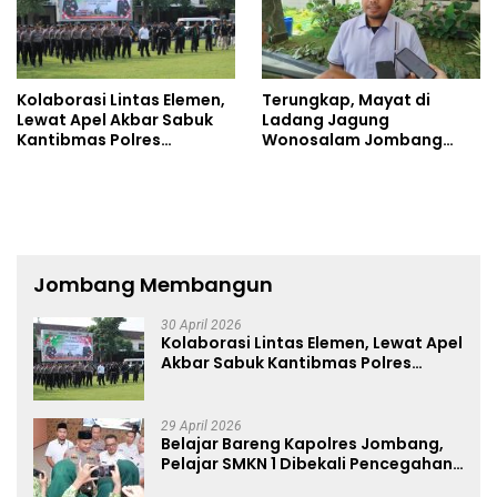
Kolaborasi Lintas Elemen,
Terungkap, Mayat di
Lewat Apel Akbar Sabuk
Ladang Jagung
Kantibmas Polres
Wonosalam Jombang
Jombang Ajak Jaga
Ditemukan Luka Tak Wajar
Kondusifitas
Jombang Membangun
30 April 2026
Kolaborasi Lintas Elemen, Lewat Apel
Akbar Sabuk Kantibmas Polres
Jombang Ajak Jaga Kondusifitas
29 April 2026
Belajar Bareng Kapolres Jombang,
Pelajar SMKN 1 Dibekali Pencegahan
Kenakalan Remaja dan Simulasi