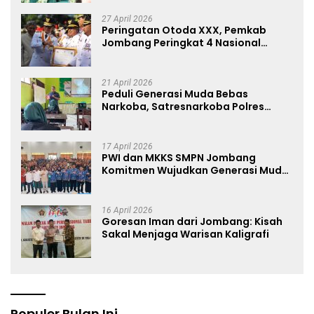
Wawancara Jurnalistik
27 April 2026
Peringatan Otoda XXX, Pemkab
Jombang Peringkat 4 Nasional
Terbaik Hasil EPPD
21 April 2026
Peduli Generasi Muda Bebas
Narkoba, Satresnarkoba Polres
Jombang Blusukan ke Madrasah
17 April 2026
PWI dan MKKS SMPN Jombang
Komitmen Wujudkan Generasi Muda
Anti Hoaks Lewat Edukasi Jurnalistik
16 April 2026
Goresan Iman dari Jombang: Kisah
Sakal Menjaga Warisan Kaligrafi
Populer Bulan Ini