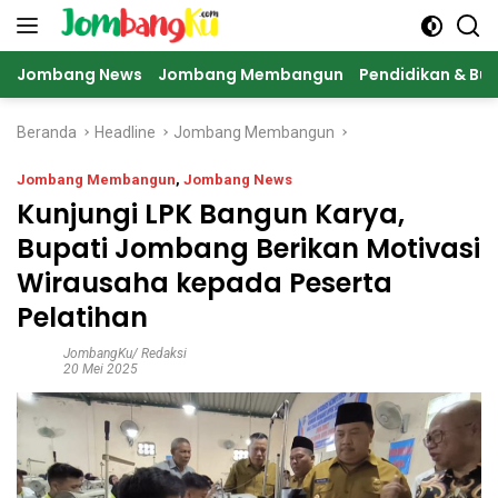
Langsung
ke
konten
Jombang News
Jombang Membangun
Pendidikan & Bu
Beranda
Headline
Jombang Membangun
Jombang Membangun
,
Jombang News
Kunjungi LPK Bangun Karya,
Bupati Jombang Berikan Motivasi
Wirausaha kepada Peserta
Pelatihan
JombangKu/ Redaksi
20 Mei 2025