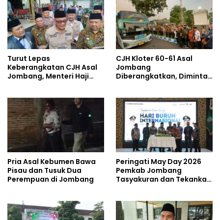
Turut Lepas
CJH Kloter 60-61 Asal
Keberangkatan CJH Asal
Jombang
Jombang, Menteri Haji
Diberangkatkan, Diminta
dan Umrah Mewanti-
Jaga Kesehatan di Cuaca
wanti Soal Jalur Ilegal
Ekstrem
Pria Asal Kebumen Bawa
Peringati May Day 2026
Pisau dan Tusuk Dua
Pemkab Jombang
Perempuan di Jombang
Tasyakuran dan Tekankan
Soal Kesejahteraan
Pekerja