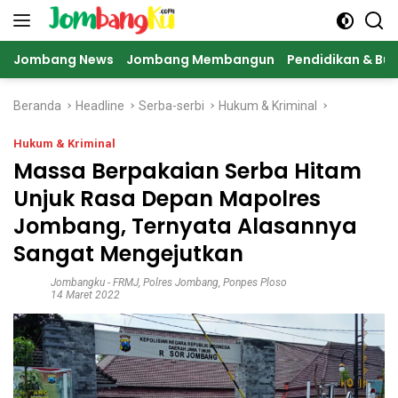
Langsung
ke
konten
Jombang News
Jombang Membangun
Pendidikan & Bu
Beranda
Headline
Serba-serbi
Hukum & Kriminal
Hukum & Kriminal
Massa Berpakaian Serba Hitam
Unjuk Rasa Depan Mapolres
Jombang, Ternyata Alasannya
Sangat Mengejutkan
Jombangku
-
FRMJ
,
Polres Jombang
,
Ponpes Ploso
14 Maret 2022