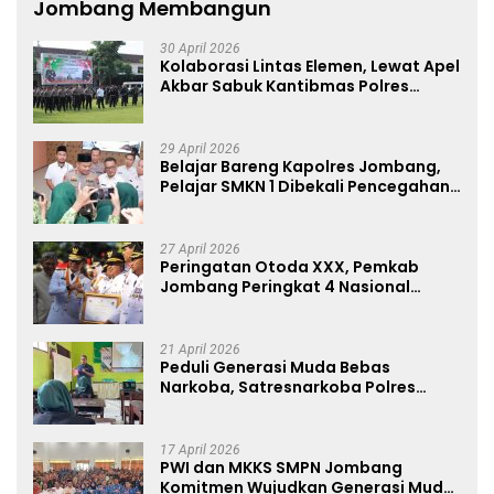
Jombang Membangun
30 April 2026
Kolaborasi Lintas Elemen, Lewat Apel
Akbar Sabuk Kantibmas Polres
Jombang Ajak Jaga Kondusifitas
29 April 2026
Belajar Bareng Kapolres Jombang,
Pelajar SMKN 1 Dibekali Pencegahan
Kenakalan Remaja dan Simulasi
Wawancara Jurnalistik
27 April 2026
Peringatan Otoda XXX, Pemkab
Jombang Peringkat 4 Nasional
Terbaik Hasil EPPD
21 April 2026
Peduli Generasi Muda Bebas
Narkoba, Satresnarkoba Polres
Jombang Blusukan ke Madrasah
17 April 2026
PWI dan MKKS SMPN Jombang
Komitmen Wujudkan Generasi Muda