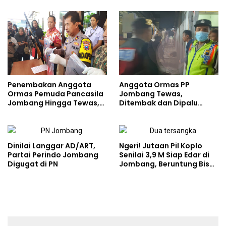
Penembakan Anggota
Anggota Ormas PP
Ormas Pemuda Pancasila
Jombang Tewas,
Jombang Hingga Tewas,
Ditembak dan Dipalu
Ternyata Pakai Peluru Ini
Tetangganya
Dinilai Langgar AD/ART,
Ngeri! Jutaan Pil Koplo
Partai Perindo Jombang
Senilai 3,9 M Siap Edar di
Digugat di PN
Jombang, Beruntung Bisa
Digagalkan Polisi