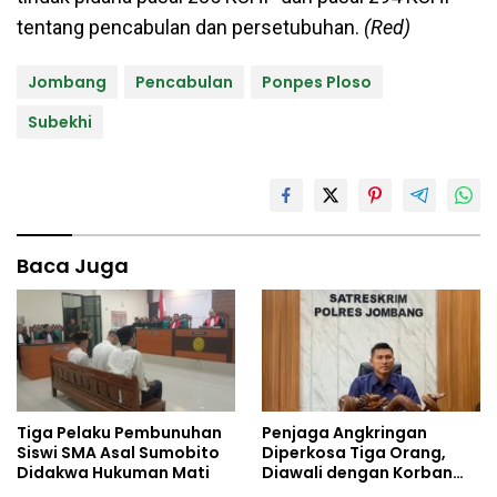
tentang pencabulan dan persetubuhan.
(Red)
Jombang
Pencabulan
Ponpes Ploso
Subekhi
Baca Juga
Tiga Pelaku Pembunuhan
Penjaga Angkringan
Siswi SMA Asal Sumobito
Diperkosa Tiga Orang,
Didakwa Hukuman Mati
Diawali dengan Korban
Dicekoki Miras