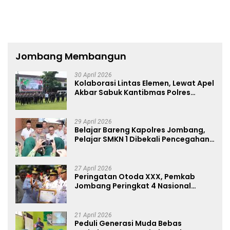
Pekerja
Jombang Membangun
30 April 2026
Kolaborasi Lintas Elemen, Lewat Apel
Akbar Sabuk Kantibmas Polres
Jombang Ajak Jaga Kondusifitas
29 April 2026
Belajar Bareng Kapolres Jombang,
Pelajar SMKN 1 Dibekali Pencegahan
Kenakalan Remaja dan Simulasi
Wawancara Jurnalistik
27 April 2026
Peringatan Otoda XXX, Pemkab
Jombang Peringkat 4 Nasional
Terbaik Hasil EPPD
21 April 2026
Peduli Generasi Muda Bebas