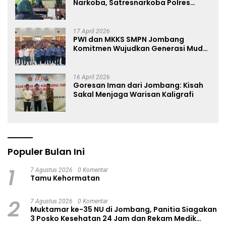
Narkoba, Satresnarkoba Polres
Jombang Blusukan ke Madrasah
17 April 2026
PWI dan MKKS SMPN Jombang
Komitmen Wujudkan Generasi Muda
Anti Hoaks Lewat Edukasi Jurnalistik
16 April 2026
Goresan Iman dari Jombang: Kisah
Sakal Menjaga Warisan Kaligrafi
Populer Bulan Ini
1
7 Agustus 2026
0 Komentar
Tamu Kehormatan
2
7 Agustus 2026
0 Komentar
Muktamar ke-35 NU di Jombang, Panitia Siagakan
3 Posko Kesehatan 24 Jam dan Rekam Medik