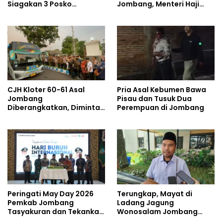
Siagakan 3 Posko
Jombang, Menteri Haji
Kesehatan 24 Jam dan
dan Umrah Mewanti-
Rekam Medik Digital
wanti Soal Jalur Ilegal
CJH Kloter 60-61 Asal
Pria Asal Kebumen Bawa
Jombang
Pisau dan Tusuk Dua
Diberangkatkan, Diminta
Perempuan di Jombang
Jaga Kesehatan di Cuaca
Ekstrem
Peringati May Day 2026
Terungkap, Mayat di
Pemkab Jombang
Ladang Jagung
Tasyakuran dan Tekankan
Wonosalam Jombang
Soal Kesejahteraan
Ditemukan Luka Tak Wajar