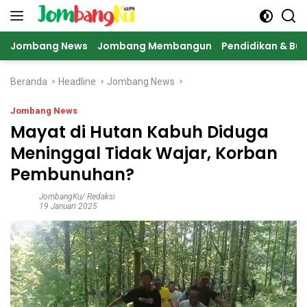
Langsung
ke
konten
Jombang News
Jombang Membangun
Pendidikan & Bu
Beranda
Headline
Jombang News
Jombang News
Mayat di Hutan Kabuh Diduga
Meninggal Tidak Wajar, Korban
Pembunuhan?
JombangKu/ Redaksi
19 Januari 2025