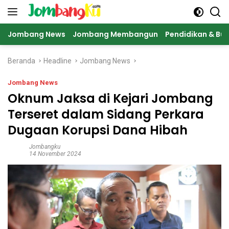
Langsung
ke
konten
Jombang News
Jombang Membangun
Pendidikan & Bu
Beranda
Headline
Jombang News
Jombang News
Oknum Jaksa di Kejari Jombang
Terseret dalam Sidang Perkara
Dugaan Korupsi Dana Hibah
Jombangku
14 November 2024