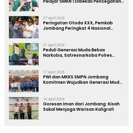
Pelajar SMKN 1 Dibekali Pencegahan
Kenakalan Remaja dan Simulasi
Wawancara Jurnalistik
27 April 2026
Peringatan Otoda XXX, Pemkab
Jombang Peringkat 4 Nasional
Terbaik Hasil EPPD
21 April 2026
Peduli Generasi Muda Bebas
Narkoba, Satresnarkoba Polres
Jombang Blusukan ke Madrasah
17 April 2026
PWI dan MKKS SMPN Jombang
Komitmen Wujudkan Generasi Muda
Anti Hoaks Lewat Edukasi Jurnalistik
16 April 2026
Goresan Iman dari Jombang: Kisah
Sakal Menjaga Warisan Kaligrafi