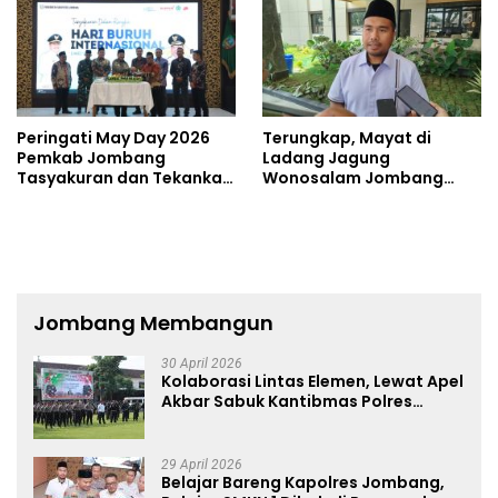
Peringati May Day 2026
Terungkap, Mayat di
Pemkab Jombang
Ladang Jagung
Tasyakuran dan Tekankan
Wonosalam Jombang
Soal Kesejahteraan
Ditemukan Luka Tak Wajar
Pekerja
Jombang Membangun
30 April 2026
Kolaborasi Lintas Elemen, Lewat Apel
Akbar Sabuk Kantibmas Polres
Jombang Ajak Jaga Kondusifitas
29 April 2026
Belajar Bareng Kapolres Jombang,