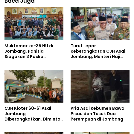
Baca Juga
Muktamar ke-35 NU di
Turut Lepas
Jombang, Panitia
Keberangkatan CJH Asal
Siagakan 3 Posko
Jombang, Menteri Haji
Kesehatan 24 Jam dan
dan Umrah Mewanti-
Rekam Medik Digital
wanti Soal Jalur Ilegal
CJH Kloter 60-61 Asal
Pria Asal Kebumen Bawa
Jombang
Pisau dan Tusuk Dua
Diberangkatkan, Diminta
Perempuan di Jombang
Jaga Kesehatan di Cuaca
Ekstrem