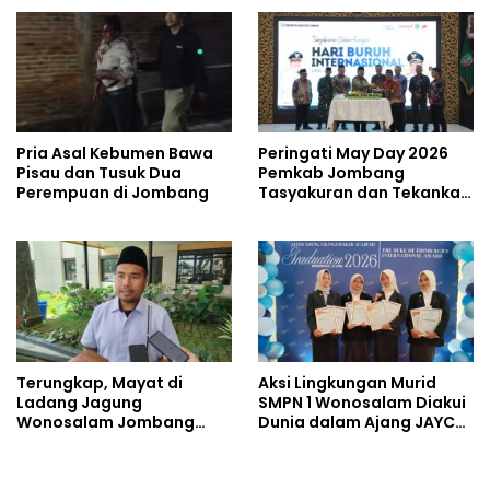
wanti Soal Jalur Ilegal
Ekstrem
Pria Asal Kebumen Bawa
Peringati May Day 2026
Pisau dan Tusuk Dua
Pemkab Jombang
Perempuan di Jombang
Tasyakuran dan Tekankan
Soal Kesejahteraan
Pekerja
Terungkap, Mayat di
Aksi Lingkungan Murid
Ladang Jagung
SMPN 1 Wonosalam Diakui
Wonosalam Jombang
Dunia dalam Ajang JAYCA
Ditemukan Luka Tak Wajar
2026