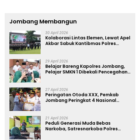
Jombang Membangun
30 April 2026
Kolaborasi Lintas Elemen, Lewat Apel
Akbar Sabuk Kantibmas Polres
Jombang Ajak Jaga Kondusifitas
29 April 2026
Belajar Bareng Kapolres Jombang,
Pelajar SMKN 1 Dibekali Pencegahan
Kenakalan Remaja dan Simulasi
Wawancara Jurnalistik
27 April 2026
Peringatan Otoda XXX, Pemkab
Jombang Peringkat 4 Nasional
Terbaik Hasil EPPD
21 April 2026
Peduli Generasi Muda Bebas
Narkoba, Satresnarkoba Polres
Jombang Blusukan ke Madrasah