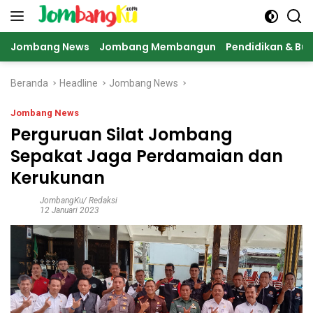
Langsung
ke
konten
Jombang News
Jombang Membangun
Pendidikan & Bu
Beranda
Headline
Jombang News
Jombang News
Perguruan Silat Jombang
Sepakat Jaga Perdamaian dan
Kerukunan
JombangKu/ Redaksi
12 Januari 2023