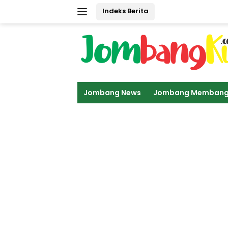
Langsung
Indeks Berita
ke
konten
Jombang News
Jombang Memban