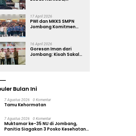
Satresnarkoba Polres
Jombang Blusukan ke
Madrasah
17 April 2026
PWI dan MKKS SMPN
Jombang Komitmen
Wujudkan Generasi
Muda Anti Hoaks Lewat
Edukasi Jurnalistik
16 April 2026
Goresan Iman dari
Jombang: Kisah Sakal
Menjaga Warisan
Kaligrafi
uler Bulan Ini
7 Agustus 2026
0 Komentar
Tamu Kehormatan
7 Agustus 2026
0 Komentar
Muktamar ke-35 NU di Jombang,
Panitia Siagakan 3 Posko Kesehatan
24 Jam dan Rekam Medik Digital