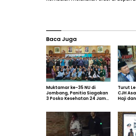
Baca Juga
Muktamar ke-35 NU di
Turut L
Jombang, Panitia Siagakan
CJH Asa
3 Posko Kesehatan 24 Jam
Haji da
dan Rekam Medik Digital
wanti So