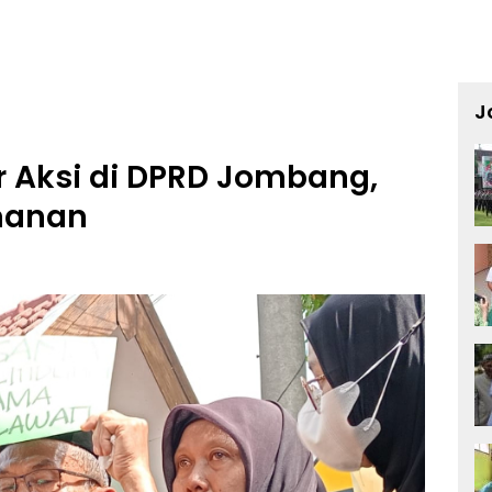
J
r Aksi di DPRD Jombang,
manan