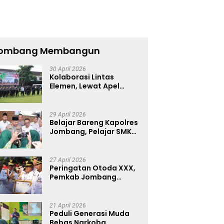
ombang Membangun
30 April 2026
Kolaborasi Lintas
Elemen, Lewat Apel
Akbar Sabuk Kantibmas
Polres Jombang Ajak
Jaga Kondusifitas
29 April 2026
Belajar Bareng Kapolres
Jombang, Pelajar SMKN
1 Dibekali Pencegahan
Kenakalan Remaja dan
Simulasi Wawancara
27 April 2026
Jurnalistik
Peringatan Otoda XXX,
Pemkab Jombang
Peringkat 4 Nasional
Terbaik Hasil EPPD
21 April 2026
Peduli Generasi Muda
Bebas Narkoba,