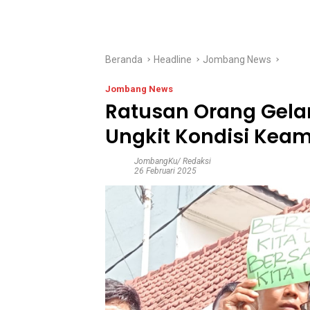
Beranda
Headline
Jombang News
Jombang News
Ratusan Orang Gela
Ungkit Kondisi Kea
JombangKu/ Redaksi
26 Februari 2025