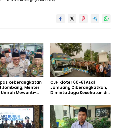
epas Keberangkatan
CJH Kloter 60-61 Asal
l Jombang, Menteri
Jombang Diberangkatkan,
n Umrah Mewanti-
Diminta Jaga Kesehatan di
al Jalur Ilegal
Cuaca Ekstrem