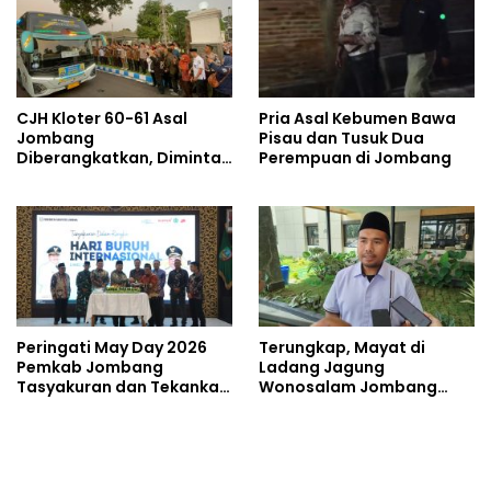
CJH Kloter 60-61 Asal
Pria Asal Kebumen Bawa
Jombang
Pisau dan Tusuk Dua
Diberangkatkan, Diminta
Perempuan di Jombang
Jaga Kesehatan di Cuaca
Ekstrem
Peringati May Day 2026
Terungkap, Mayat di
Pemkab Jombang
Ladang Jagung
Tasyakuran dan Tekankan
Wonosalam Jombang
Soal Kesejahteraan
Ditemukan Luka Tak Wajar
Pekerja