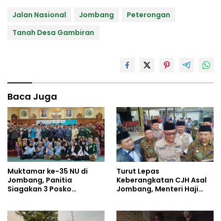
Jalan Nasional
Jombang
Peterongan
Tanah Desa Gambiran
Baca Juga
Muktamar ke-35 NU di
Turut Lepas
Jombang, Panitia
Keberangkatan CJH Asal
Siagakan 3 Posko
Jombang, Menteri Haji
Kesehatan 24 Jam dan
dan Umrah Mewanti-
Rekam Medik Digital
wanti Soal Jalur Ilegal