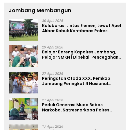
Jombang Membangun
30 April 2026
Kolaborasi Lintas Elemen, Lewat Apel
Akbar Sabuk Kantibmas Polres
Jombang Ajak Jaga Kondusifitas
29 April 2026
Belajar Bareng Kapolres Jombang,
Pelajar SMKN 1 Dibekali Pencegahan
Kenakalan Remaja dan Simulasi
Wawancara Jurnalistik
27 April 2026
Peringatan Otoda XXX, Pemkab
Jombang Peringkat 4 Nasional
Terbaik Hasil EPPD
21 April 2026
Peduli Generasi Muda Bebas
Narkoba, Satresnarkoba Polres
Jombang Blusukan ke Madrasah
17 April 2026