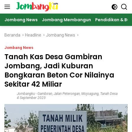
Langsung
ke
konten
Jombang News
Jombang Membangun
Pendidikan & Bu
Beranda
Headline
Jombang News
Jombang News
Tanah Kas Desa Gambiran
Jombang, Jadi Kuburan
Bongkaran Beton Cor Nilainya
Sekitar 42 Miliar
Jombangku
-
Gambiran
,
Jalan Peterongan
,
Mojoagung
,
Tanah Desa
4 September 2023