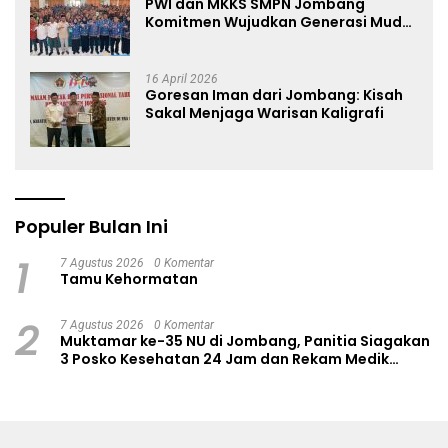
PWI dan MKKS SMPN Jombang
Komitmen Wujudkan Generasi Muda
Anti Hoaks Lewat Edukasi Jurnalistik
16 April 2026
Goresan Iman dari Jombang: Kisah
Sakal Menjaga Warisan Kaligrafi
Populer Bulan Ini
1
7 Agustus 2026
0 Komentar
Tamu Kehormatan
2
7 Agustus 2026
0 Komentar
Muktamar ke-35 NU di Jombang, Panitia Siagakan
3 Posko Kesehatan 24 Jam dan Rekam Medik
Digital