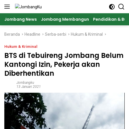
Langsung
ke
konten
Jombang News
Jombang Membangun
Pendidikan & Bu
Beranda
Headline
Serba-serbi
Hukum & Kriminal
Hukum & Kriminal
BTS di Tebuireng Jombang Belum
Kantongi Izin, Pekerja akan
Diberhentikan
Jombangku
13 Januari 2021