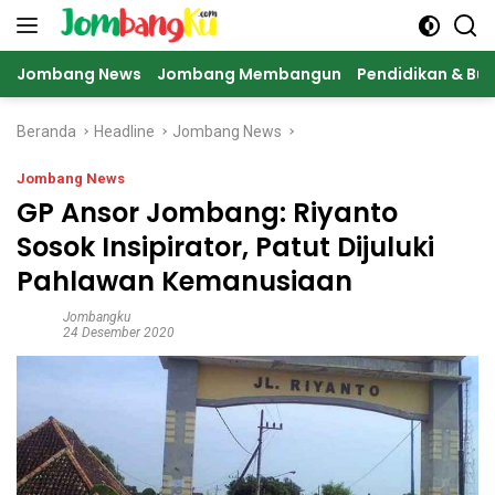
Langsung
ke
konten
Jombang News
Jombang Membangun
Pendidikan & Bu
Beranda
Headline
Jombang News
Jombang News
GP Ansor Jombang: Riyanto
Sosok Insipirator, Patut Dijuluki
Pahlawan Kemanusiaan
Jombangku
24 Desember 2020