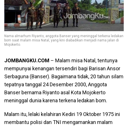
Nama almarhum Riyanto, anggota Banser yang meninggal terkena ledakan
bom saat malam misa Natal, yang kini diabadikan menjadi nama jalan di
Mojokerto.
JOMBANGKU.COM
– Malam misa Natal, tentunya
mempunyai kenangan tersendiri bagi Barisan Ansor
Serbaguna (Banser). Bagaimana tidak, 20 tahun silam
tepatnya tanggal 24 Desember 2000, Anggota
Banser bernama Riyanto asal Kota Mojokerto
meninggal dunia karena terkena ledakan bom.
Malam itu, lelaki kelahiran Kediri 19 Oktober 1975 ini
membantu polisi dan TNI mengamankan malam