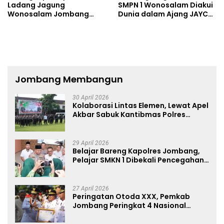
Ladang Jagung
SMPN 1 Wonosalam Diakui
Wonosalam Jombang
Dunia dalam Ajang JAYCA
Ditemukan Luka Tak Wajar
2026
Jombang Membangun
30 April 2026
Kolaborasi Lintas Elemen, Lewat Apel
Akbar Sabuk Kantibmas Polres
Jombang Ajak Jaga Kondusifitas
29 April 2026
Belajar Bareng Kapolres Jombang,
Pelajar SMKN 1 Dibekali Pencegahan
Kenakalan Remaja dan Simulasi
Wawancara Jurnalistik
27 April 2026
Peringatan Otoda XXX, Pemkab
Jombang Peringkat 4 Nasional
Terbaik Hasil EPPD