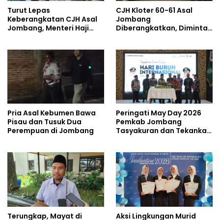
Turut Lepas
CJH Kloter 60-61 Asal
Keberangkatan CJH Asal
Jombang
Jombang, Menteri Haji
Diberangkatkan, Diminta
dan Umrah Mewanti-
Jaga Kesehatan di Cuaca
wanti Soal Jalur Ilegal
Ekstrem
Pria Asal Kebumen Bawa
Peringati May Day 2026
Pisau dan Tusuk Dua
Pemkab Jombang
Perempuan di Jombang
Tasyakuran dan Tekankan
Soal Kesejahteraan
Pekerja
Terungkap, Mayat di
Aksi Lingkungan Murid