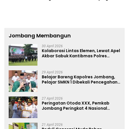
Ditemukan Luka Tak Wajar
2026
Jombang Membangun
30 April 2026
Kolaborasi Lintas Elemen, Lewat Apel
Akbar Sabuk Kantibmas Polres
Jombang Ajak Jaga Kondusifitas
29 April 2026
Belajar Bareng Kapolres Jombang,
Pelajar SMKN 1 Dibekali Pencegahan
Kenakalan Remaja dan Simulasi
Wawancara Jurnalistik
27 April 2026
Peringatan Otoda XXX, Pemkab
Jombang Peringkat 4 Nasional
Terbaik Hasil EPPD
21 April 2026