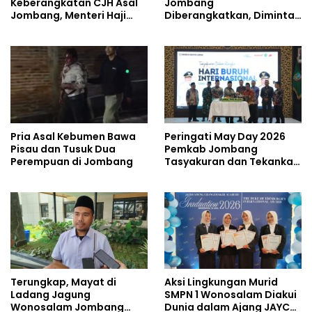
Keberangkatan CJH Asal
Jombang
Jombang, Menteri Haji
Diberangkatkan, Diminta
dan Umrah Mewanti-
Jaga Kesehatan di Cuaca
wanti Soal Jalur Ilegal
Ekstrem
Pria Asal Kebumen Bawa
Peringati May Day 2026
Pisau dan Tusuk Dua
Pemkab Jombang
Perempuan di Jombang
Tasyakuran dan Tekankan
Soal Kesejahteraan
Pekerja
Terungkap, Mayat di
Aksi Lingkungan Murid
Ladang Jagung
SMPN 1 Wonosalam Diakui
Wonosalam Jombang
Dunia dalam Ajang JAYCA