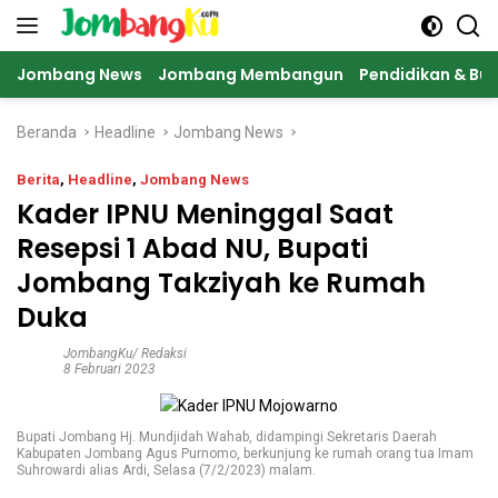
Langsung
ke
konten
Jombang News
Jombang Membangun
Pendidikan & Bu
Beranda
Headline
Jombang News
Berita
,
Headline
,
Jombang News
Kader IPNU Meninggal Saat
Resepsi 1 Abad NU, Bupati
Jombang Takziyah ke Rumah
Duka
JombangKu/ Redaksi
8 Februari 2023
Bupati Jombang Hj. Mundjidah Wahab, didampingi Sekretaris Daerah
Kabupaten Jombang Agus Purnomo, berkunjung ke rumah orang tua Imam
Suhrowardi alias Ardi, Selasa (7/2/2023) malam.