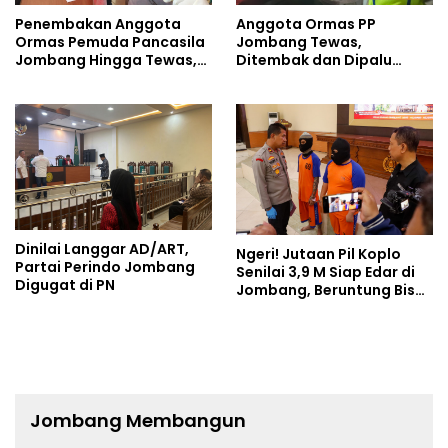
Penembakan Anggota
Anggota Ormas PP
Ormas Pemuda Pancasila
Jombang Tewas,
Jombang Hingga Tewas,
Ditembak dan Dipalu
Ternyata Pakai Peluru Ini
Tetangganya
Dinilai Langgar AD/ART,
Ngeri! Jutaan Pil Koplo
Partai Perindo Jombang
Senilai 3,9 M Siap Edar di
Digugat di PN
Jombang, Beruntung Bisa
Digagalkan Polisi
Jombang Membangun