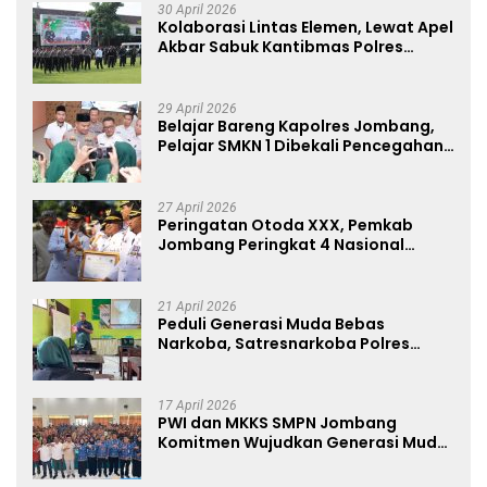
30 April 2026
Kolaborasi Lintas Elemen, Lewat Apel
Akbar Sabuk Kantibmas Polres
Jombang Ajak Jaga Kondusifitas
29 April 2026
Belajar Bareng Kapolres Jombang,
Pelajar SMKN 1 Dibekali Pencegahan
Kenakalan Remaja dan Simulasi
Wawancara Jurnalistik
27 April 2026
Peringatan Otoda XXX, Pemkab
Jombang Peringkat 4 Nasional
Terbaik Hasil EPPD
21 April 2026
Peduli Generasi Muda Bebas
Narkoba, Satresnarkoba Polres
Jombang Blusukan ke Madrasah
17 April 2026
PWI dan MKKS SMPN Jombang
Komitmen Wujudkan Generasi Muda
Anti Hoaks Lewat Edukasi Jurnalistik