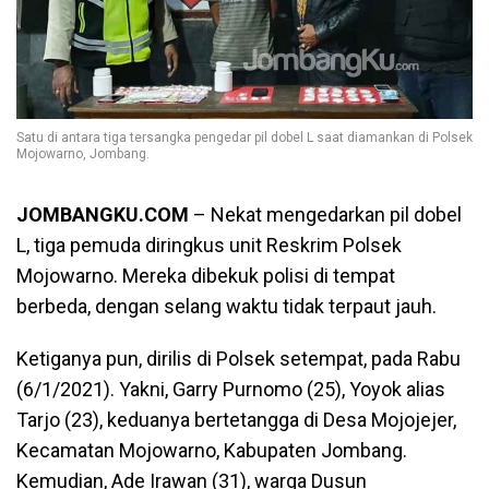
Satu di antara tiga tersangka pengedar pil dobel L saat diamankan di Polsek
Mojowarno, Jombang.
JOMBANGKU.COM
– Nekat mengedarkan pil dobel
L, tiga pemuda diringkus unit Reskrim Polsek
Mojowarno. Mereka dibekuk polisi di tempat
berbeda, dengan selang waktu tidak terpaut jauh.
Ketiganya pun, dirilis di Polsek setempat, pada Rabu
(6/1/2021). Yakni, Garry Purnomo (25), Yoyok alias
Tarjo (23), keduanya bertetangga di Desa Mojojejer,
Kecamatan Mojowarno, Kabupaten Jombang.
Kemudian, Ade Irawan (31), warga Dusun