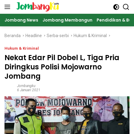
Langsung
ke
konten
Jombang News
Jombang Membangun
Pendidikan & Bu
Beranda
Headline
Serba-serbi
Hukum & Kriminal
Hukum & Kriminal
Nekat Edar Pil Dobel L, Tiga Pria
Diringkus Polisi Mojowarno
Jombang
Jombangku
6 Januari 2021