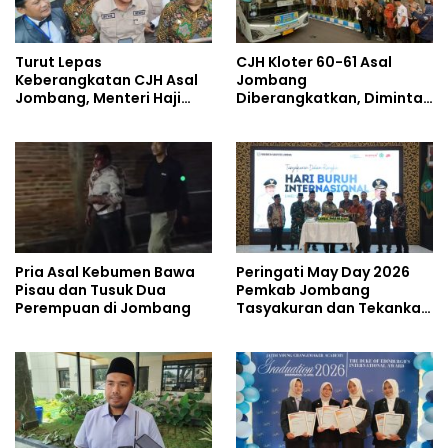
Turut Lepas
CJH Kloter 60-61 Asal
Keberangkatan CJH Asal
Jombang
Jombang, Menteri Haji
Diberangkatkan, Diminta
dan Umrah Mewanti-
Jaga Kesehatan di Cuaca
wanti Soal Jalur Ilegal
Ekstrem
Pria Asal Kebumen Bawa
Peringati May Day 2026
Pisau dan Tusuk Dua
Pemkab Jombang
Perempuan di Jombang
Tasyakuran dan Tekankan
Soal Kesejahteraan
Pekerja