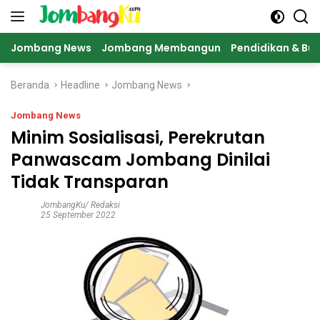
Langsung
ke
konten
Jombang News
Jombang Membangun
Pendidikan & Bu
Beranda
Headline
Jombang News
Jombang News
Minim Sosialisasi, Perekrutan
Panwascam Jombang Dinilai
Tidak Transparan
JombangKu/ Redaksi
25 September 2022