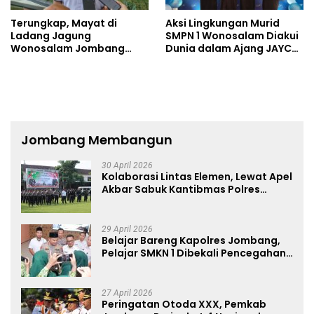
Terungkap, Mayat di
Aksi Lingkungan Murid
Ladang Jagung
SMPN 1 Wonosalam Diakui
Wonosalam Jombang
Dunia dalam Ajang JAYCA
Ditemukan Luka Tak Wajar
2026
Jombang Membangun
30 April 2026
Kolaborasi Lintas Elemen, Lewat Apel
Akbar Sabuk Kantibmas Polres
Jombang Ajak Jaga Kondusifitas
29 April 2026
Belajar Bareng Kapolres Jombang,
Pelajar SMKN 1 Dibekali Pencegahan
Kenakalan Remaja dan Simulasi
Wawancara Jurnalistik
27 April 2026
Peringatan Otoda XXX, Pemkab