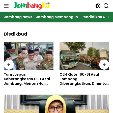
Langsung
ke
konten
Jombang News
Jombang Membangun
Pendidikan & Bu
Disdikbud
Turut Lepas
CJH Kloter 60-61 Asal
Keberangkatan CJH Asal
Jombang
Jombang, Menteri Haji
Diberangkatkan, Diminta
dan Umrah Mewanti-
Jaga Kesehatan di Cuaca
wanti Soal Jalur Ilegal
Ekstrem