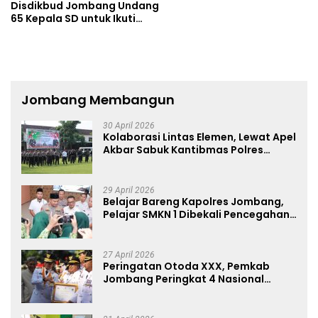
Disdikbud Jombang Undang
65 Kepala SD untuk Ikuti
Sosialisasi
Jombang Membangun
30 April 2026
Kolaborasi Lintas Elemen, Lewat Apel
Akbar Sabuk Kantibmas Polres
Jombang Ajak Jaga Kondusifitas
29 April 2026
Belajar Bareng Kapolres Jombang,
Pelajar SMKN 1 Dibekali Pencegahan
Kenakalan Remaja dan Simulasi
Wawancara Jurnalistik
27 April 2026
Peringatan Otoda XXX, Pemkab
Jombang Peringkat 4 Nasional
Terbaik Hasil EPPD